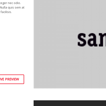
nteger nec odio.
Nulla quis sem at
acilisis.
ociosqu ad litora
uisque cursus,
 interdum magna
s in faucibus orci
estie dui. Praesent
IVE PREVIEW
ongue elementum.
s nunc, viverra
malesuada tellus.
ullamcorper.