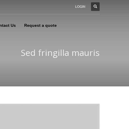
LOGIN
ntact Us
Request a quote
Sed fringilla mauris