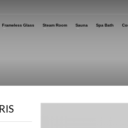
Frameless Glass
Steam Room
Sauna
Spa Bath
Co
RIS